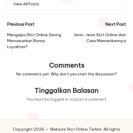
View All Posts
Post
Previous Post
Next Post
navigation
Mengapa Slot Online Sering
Jenis-Jenis Slot Online dan
Menawarkan Bonus
Cara Memainkannya
Loyalitas?
Comments
No comments yet. Why don’t you start the discussion?
Tinggalkan Balasan
You must be
logged in
to post a comment.
Copyright 2026 — Website Slot Online Terkini. All rights