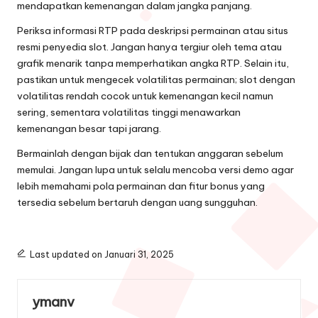
mendapatkan kemenangan dalam jangka panjang.
Periksa informasi RTP pada deskripsi permainan atau situs
resmi penyedia slot. Jangan hanya tergiur oleh tema atau
grafik menarik tanpa memperhatikan angka RTP. Selain itu,
pastikan untuk mengecek volatilitas permainan; slot dengan
volatilitas rendah cocok untuk kemenangan kecil namun
sering, sementara volatilitas tinggi menawarkan
kemenangan besar tapi jarang.
Bermainlah dengan bijak dan tentukan anggaran sebelum
memulai. Jangan lupa untuk selalu mencoba versi demo agar
lebih memahami pola permainan dan fitur bonus yang
tersedia sebelum bertaruh dengan uang sungguhan.
Last updated on Januari 31, 2025
ymanv