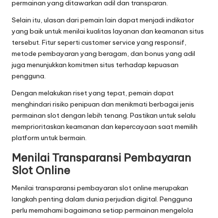
permainan yang ditawarkan adil dan transparan.
Selain itu, ulasan dari pemain lain dapat menjadi indikator
yang baik untuk menilai kualitas layanan dan keamanan situs
tersebut. Fitur seperti customer service yang responsif,
metode pembayaran yang beragam, dan bonus yang adil
juga menunjukkan komitmen situs terhadap kepuasan
pengguna.
Dengan melakukan riset yang tepat, pemain dapat
menghindari risiko penipuan dan menikmati berbagai jenis
permainan slot dengan lebih tenang. Pastikan untuk selalu
memprioritaskan keamanan dan kepercayaan saat memilih
platform untuk bermain.
Menilai Transparansi Pembayaran
Slot Online
Menilai transparansi pembayaran slot online merupakan
langkah penting dalam dunia perjudian digital. Pengguna
perlu memahami bagaimana setiap permainan mengelola