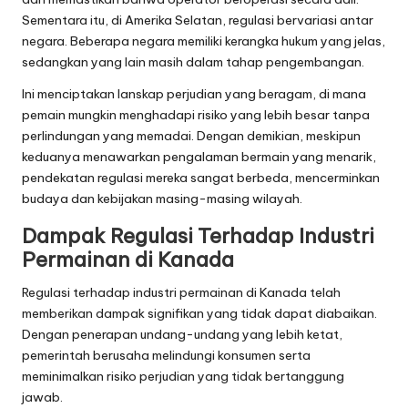
Sementara itu, di Amerika Selatan, regulasi bervariasi antar
negara. Beberapa negara memiliki kerangka hukum yang jelas,
sedangkan yang lain masih dalam tahap pengembangan.
Ini menciptakan lanskap perjudian yang beragam, di mana
pemain mungkin menghadapi risiko yang lebih besar tanpa
perlindungan yang memadai. Dengan demikian, meskipun
keduanya menawarkan pengalaman bermain yang menarik,
pendekatan regulasi mereka sangat berbeda, mencerminkan
budaya dan kebijakan masing-masing wilayah.
Dampak Regulasi Terhadap Industri
Permainan di Kanada
Regulasi terhadap industri permainan di Kanada telah
memberikan dampak signifikan yang tidak dapat diabaikan.
Dengan penerapan undang-undang yang lebih ketat,
pemerintah berusaha melindungi konsumen serta
meminimalkan risiko perjudian yang tidak bertanggung
jawab.