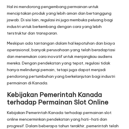
Hal ini mendorong pengembang permainan untuk
menciptakan produk yang lebih aman dan bertanggung
jawab. Di sisi lain, regulasi ini juga membuka peluang bagi
industri untuk berkembang dengan cara yang lebih
terstruktur dan transparan.
Meskipun ada tantangan dalam hal kepatuhan dan biaya
operasional, banyak perusahaan yang telah beradaptasi
dan menemukan cara inovatif untuk menjangkau audiens
mereka. Dengan pendekatan yang tepat, regulasi tidak
hanya melindungi pemain, tetapi juga dapat menjadi
pendorong pertumbuhan yang berkelanjutan bagi industri
permainan di Kanada.
Kebijakan Pemerintah Kanada
terhadap Permainan Slot Online
Kebijakan Pemerintah Kanada terhadap permainan slot
online mencerminkan pendekatan yang hati-hati dan
progresif. Dalam beberapa tahun terakhir, pemerintah telah