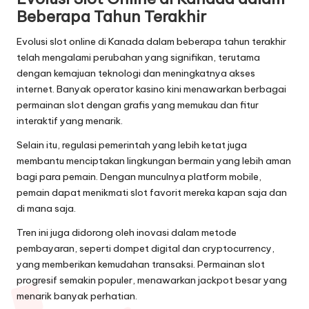
Beberapa Tahun Terakhir
Evolusi slot online di Kanada dalam beberapa tahun terakhir
telah mengalami perubahan yang signifikan, terutama
dengan kemajuan teknologi dan meningkatnya akses
internet. Banyak operator kasino kini menawarkan berbagai
permainan slot dengan grafis yang memukau dan fitur
interaktif yang menarik.
Selain itu, regulasi pemerintah yang lebih ketat juga
membantu menciptakan lingkungan bermain yang lebih aman
bagi para pemain. Dengan munculnya platform mobile,
pemain dapat menikmati slot favorit mereka kapan saja dan
di mana saja.
Tren ini juga didorong oleh inovasi dalam metode
pembayaran, seperti dompet digital dan cryptocurrency,
yang memberikan kemudahan transaksi. Permainan slot
progresif semakin populer, menawarkan jackpot besar yang
menarik banyak perhatian.