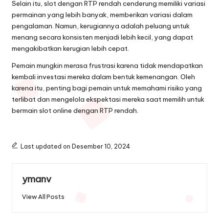
Selain itu, slot dengan RTP rendah cenderung memiliki variasi
permainan yang lebih banyak, memberikan variasi dalam
pengalaman. Namun, kerugiannya adalah peluang untuk
menang secara konsisten menjadi lebih kecil, yang dapat
mengakibatkan kerugian lebih cepat.
Pemain mungkin merasa frustrasi karena tidak mendapatkan
kembali investasi mereka dalam bentuk kemenangan. Oleh
karena itu, penting bagi pemain untuk memahami risiko yang
terlibat dan mengelola ekspektasi mereka saat memilih untuk
bermain slot online dengan RTP rendah.
Last updated on Desember 10, 2024
ymanv
View All Posts