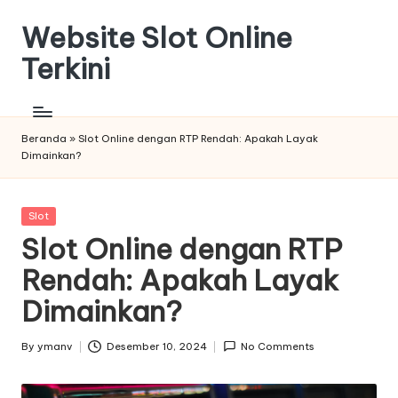
Website Slot Online
Skip
to
Terkini
content
Beranda
»
Slot Online dengan RTP Rendah: Apakah Layak
Dimainkan?
Posted
Slot
in
Slot Online dengan RTP
Rendah: Apakah Layak
Dimainkan?
By
ymanv
Desember 10, 2024
No Comments
Posted
by