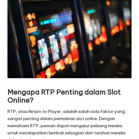
Mengapa RTP Penting dalam Slot
Online?
RTP
, atau Return to Player, adalah salah satu faktor yang
sangat penting dalam permainan slot online. Dengan
memahami RTP, pemain dapat mengukur peluang mereka
untuk mendapatkan kembali sebagian dari taruhan mereka