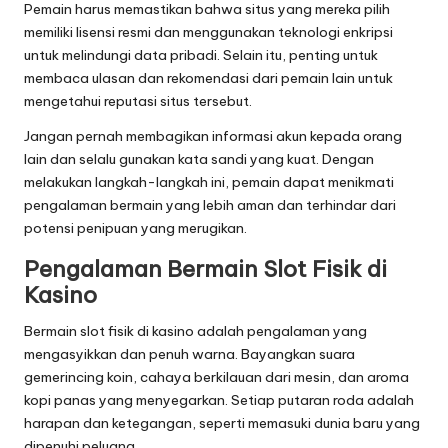
Pemain harus memastikan bahwa situs yang mereka pilih
memiliki lisensi resmi dan menggunakan teknologi enkripsi
untuk melindungi data pribadi. Selain itu, penting untuk
membaca ulasan dan rekomendasi dari pemain lain untuk
mengetahui reputasi situs tersebut.
Jangan pernah membagikan informasi akun kepada orang
lain dan selalu gunakan kata sandi yang kuat. Dengan
melakukan langkah-langkah ini, pemain dapat menikmati
pengalaman bermain yang lebih aman dan terhindar dari
potensi penipuan yang merugikan.
Pengalaman Bermain Slot Fisik di
Kasino
Bermain slot fisik di kasino adalah pengalaman yang
mengasyikkan dan penuh warna. Bayangkan suara
gemerincing koin, cahaya berkilauan dari mesin, dan aroma
kopi panas yang menyegarkan. Setiap putaran roda adalah
harapan dan ketegangan, seperti memasuki dunia baru yang
dipenuhi peluang.