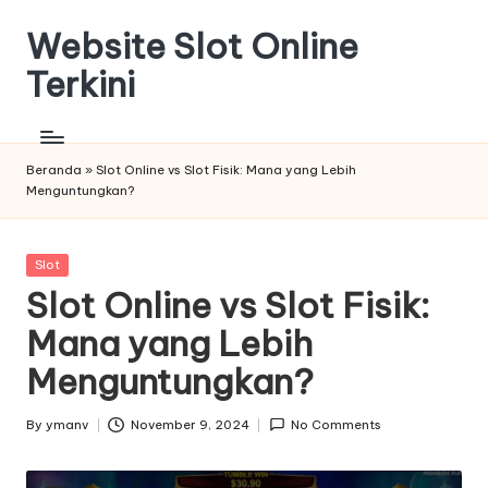
Website Slot Online
Skip
to
Terkini
content
Beranda
»
Slot Online vs Slot Fisik: Mana yang Lebih
Menguntungkan?
Posted
Slot
in
Slot Online vs Slot Fisik:
Mana yang Lebih
Menguntungkan?
By
ymanv
November 9, 2024
No Comments
Posted
by