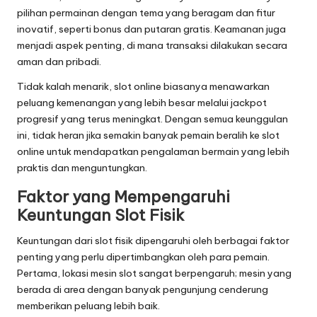
pilihan permainan dengan tema yang beragam dan fitur
inovatif, seperti bonus dan putaran gratis. Keamanan juga
menjadi aspek penting, di mana transaksi dilakukan secara
aman dan pribadi.
Tidak kalah menarik, slot online biasanya menawarkan
peluang kemenangan yang lebih besar melalui jackpot
progresif yang terus meningkat. Dengan semua keunggulan
ini, tidak heran jika semakin banyak pemain beralih ke slot
online untuk mendapatkan pengalaman bermain yang lebih
praktis dan menguntungkan.
Faktor yang Mempengaruhi
Keuntungan Slot Fisik
Keuntungan dari slot fisik dipengaruhi oleh berbagai faktor
penting yang perlu dipertimbangkan oleh para pemain.
Pertama, lokasi mesin slot sangat berpengaruh; mesin yang
berada di area dengan banyak pengunjung cenderung
memberikan peluang lebih baik.